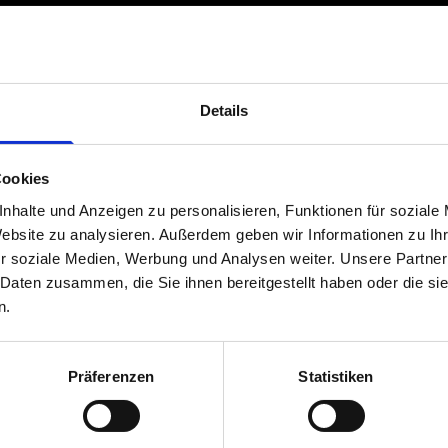
Details
404
404
Cookies
nhalte und Anzeigen zu personalisieren, Funktionen für soziale
Website zu analysieren. Außerdem geben wir Informationen zu I
r soziale Medien, Werbung und Analysen weiter. Unsere Partner
 nicht ge
 nicht ge
 Daten zusammen, die Sie ihnen bereitgestellt haben oder die s
n.
Präferenzen
Statistiken
Back to Boost
Back to Boost
Startseite
Startseite