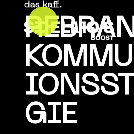
das kaff.
REBRA
KOMMU
IONSST
GIE